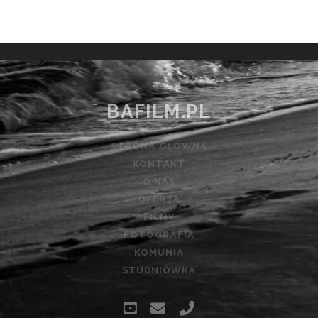
BAFILM.PL
STRONA GŁÓWNA
KONTAKT
O NAS
OFERTA
FILMY
FOTOGRAFIA
KOMUNIA
STUDNIÓWKA